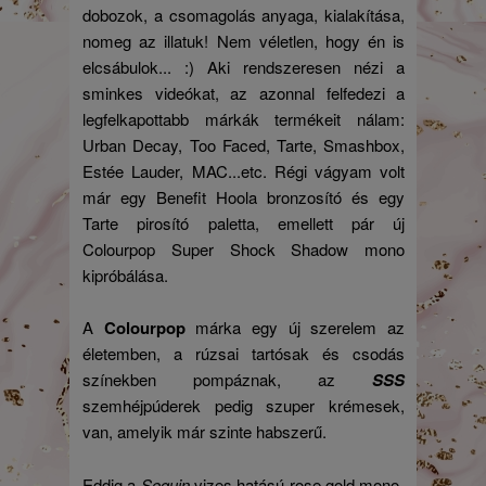
dobozok, a csomagolás anyaga, kialakítása,
nomeg az illatuk! Nem véletlen, hogy én is
elcsábulok... :) Aki rendszeresen nézi a
sminkes videókat, az azonnal felfedezi a
legfelkapottabb márkák termékeit nálam:
Urban Decay, Too Faced, Tarte, Smashbox,
Estée Lauder, MAC...etc. Régi vágyam volt
már egy Benefit Hoola bronzosító és egy
Tarte pirosító paletta, emellett pár új
Colourpop Super Shock Shadow mono
kipróbálása.
A
Colourpop
márka egy új szerelem az
életemben, a rúzsai tartósak és csodás
színekben pompáznak, az
SSS
szemhéjpúderek pedig szuper krémesek,
van, amelyik már szinte habszerű.
Eddig a
Sequin
vizes hatású rose gold mono-