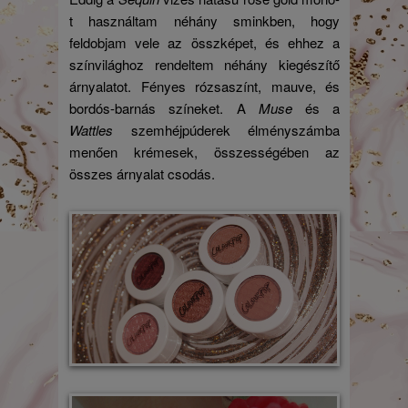
t használtam néhány sminkben, hogy
feldobjam vele az összképet, és ehhez a
színvilághoz rendeltem néhány kiegészítő
árnyalatot. Fényes rózsaszínt, mauve, és
bordós-barnás színeket. A
Muse
és a
Wattles
szemhéjpúderek élményszámba
menően krémesek, összességében az
összes árnyalat csodás.