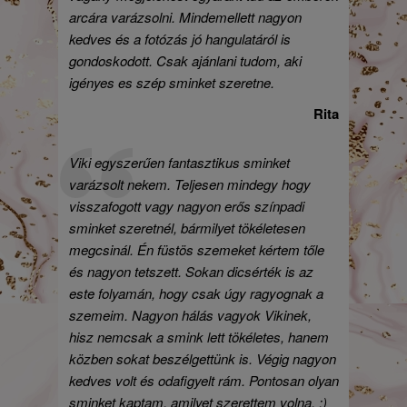
arcára varázsolni. Mindemellett nagyon
kedves és a fotózás jó hangulatáról is
gondoskodott. Csak ajánlani tudom, aki
igényes es szép sminket szeretne.
Rita
Viki egyszerűen fantasztikus sminket
varázsolt nekem. Teljesen mindegy hogy
visszafogott vagy nagyon erős színpadi
sminket szeretnél, bármilyet tökéletesen
megcsinál. Én füstös szemeket kértem tőle
és nagyon tetszett. Sokan dicsérték is az
este folyamán, hogy csak úgy ragyognak a
szemeim. Nagyon hálás vagyok Vikinek,
hisz nemcsak a smink lett tökéletes, hanem
közben sokat beszélgettünk is. Végig nagyon
kedves volt és odafigyelt rám. Pontosan olyan
sminket kaptam, amilyet szerettem volna. :)