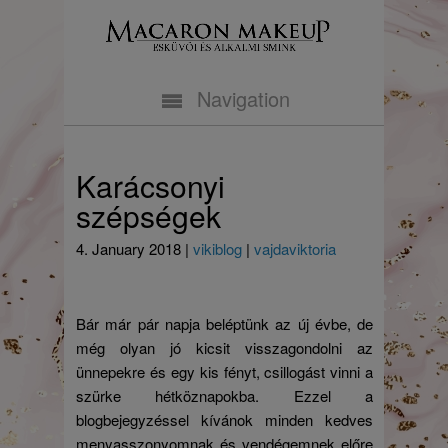
Navigation
Karácsonyi
szépségek
4. January 2018
|
vikiblog
|
vajdaviktoria
Bár már pár napja beléptünk az új évbe, de
még olyan jó kicsit visszagondolni az
ünnepekre és egy kis fényt, csillogást vinni a
szürke hétköznapokba. Ezzel a
blogbejegyzéssel kívánok minden kedves
menyasszonyomnak és vendégemnek előre