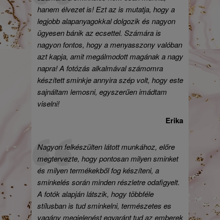
hanem élvezet is! Ezt az is mutatja, hogy a
legjobb alapanyagokkal dolgozik és nagyon
ügyesen bánik az ecsettel. Számára is
nagyon fontos, hogy a menyasszony valóban
azt kapja, amit megálmodott magának a nagy
napra! A fotózás alkalmával számomra
készített sminkje annyira szép volt, hogy este
sajnáltam lemosni, egyszerűen imádtam
viselni!
Erika
Nagyon felkészülten látott munkához, előre
megtervezte, hogy pontosan milyen sminket
és milyen termékekből fog készíteni, a
sminkelés során minden részletre odafigyelt.
A fotók alapján látszik, hogy többféle
stílusban is tud sminkelni, természetes es
vagány megjelenést egyaránt tud az emberek