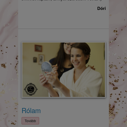
Dóri
Rólam
Tovább