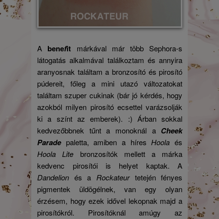
A
bene
f
it
márkával már több Sephora-s
látogatás alkalmával találkoztam és annyira
aranyosnak találtam a bronzosító és pirosító
púdereit, főleg a mini utazó változatokat
találtam szuper cukinak (bár jó kérdés, hogy
azokból milyen pirosító ecsettel varázsolják
ki a színt az emberek). :) Árban sokkal
kedvezőbbnek tűnt a monoknál a
Cheek
Parade
paletta, amiben a híres
Hoola
és
Hoola Lite
bronzosítók mellett a márka
kedvenc pirosítói is helyet kaptak. A
Dandelion
és a
Rockateur
tetején fényes
pigmentek üldögélnek, van egy olyan
érzésem, hogy ezek idővel lekopnak majd a
pirosítókról. Pirosítóknál amúgy az