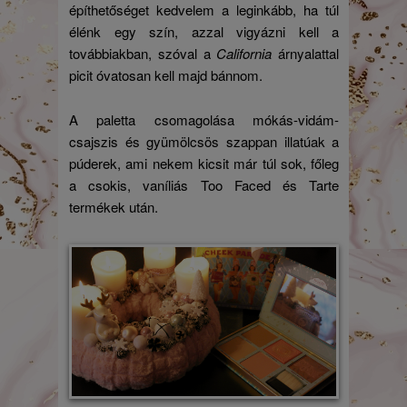
építhetőséget kedvelem a leginkább, ha túl
élénk egy szín, azzal vigyázni kell a
továbbiakban, szóval a
California
árnyalattal
picit óvatosan kell majd bánnom.
A paletta csomagolása mókás-vidám-
csajszis és gyümölcsös szappan illatúak a
púderek, ami nekem kicsit már túl sok, főleg
a csokis, vaníliás Too Faced és Tarte
termékek után.