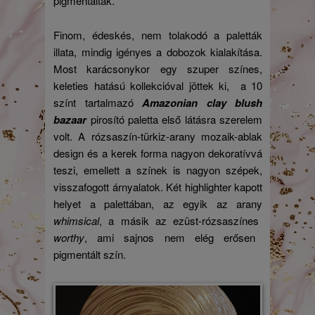
pigmentáltak.
Finom, édeskés, nem tolakodó a paletták
illata, mindig igényes a dobozok kialakítása.
Most karácsonykor egy szuper színes,
keleties hatású kollekcióval jöttek ki, a 10
színt tartalmazó
Amazonian clay blush
bazaar
pirosító paletta első látásra szerelem
volt. A rózsaszín-türkiz-arany mozaik-ablak
design és a kerek forma nagyon dekoratívvá
teszi, emellett a színek is nagyon szépek,
visszafogott árnyalatok. Két highlighter kapott
helyet a palettában, az egyik az arany
whimsical
, a másik az ezüst-rózsaszínes
worthy
, ami sajnos nem elég erősen
pigmentált szín.