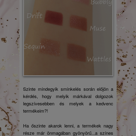
Szinte mindegyik sminkelés során előjön a
kérdés, hogy melyik márkával dolgozok
legszívesebben és melyek a kedvenc
termékeim?!
Ha őszinte akarok lenni, a termékek nagy
része már önmagában gyönyörű...a színes