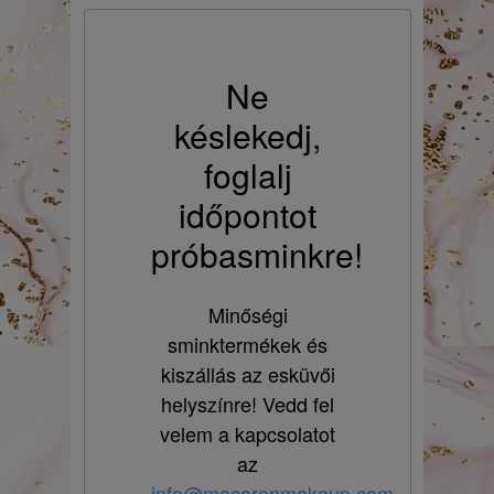
Ne
késlekedj,
foglalj
időpontot
próbasminkre!
Minőségi
sminktermékek és
kiszállás az esküvői
helyszínre! Vedd fel
velem a kapcsolatot
az
info@macaronmakeup.com