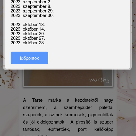
2023. szeptember 2.
2023. szeptember 8.
2023. szeptember 29.
2023. szeptember 30.
2023. október 13.
2023. október 14.
2023. október 20.
2023. október 27.
2023. október 28.
Időpontok
A
Tarte
márka a kezdetektől nagy
szerelmem, a szemhéjpúder palettái
szuperek, a színek krémesek, pigmentáltak
és jól eldolgozhatók. A pirosítói is szuper
tartósak, építhetőek, pont kellőképp