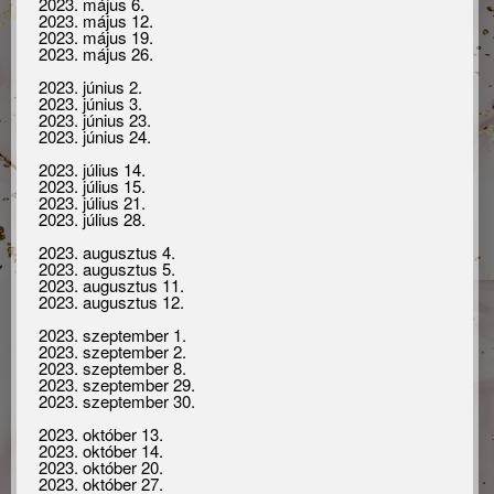
2023. május 6.
levelekre! Köszi a
2023. május 12.
2023. május 19.
megértést!
2023. május 26.
2023. június 2.
2023. június 3.
2023. június 23.
2023. június 24.
2023. július 14.
Vélemények
2023. július 15.
2023. július 21.
2023. július 28.
Nagyon igényes és alapos, látszik, hogy
2023. augusztus 4.
2023. augusztus 5.
számára a sminkelés nem csak munka,
2023. augusztus 11.
hanem élvezet is! Ezt az is mutatja, hogy a
2023. augusztus 12.
legjobb alapanyagokkal dolgozik és nagyon
2023. szeptember 1.
2023. szeptember 2.
ügyesen bánik az ecsettel. Számára is
2023. szeptember 8.
nagyon fontos, hogy a menyasszony valóban
2023. szeptember 29.
2023. szeptember 30.
azt kapja, amit megálmodott magának a nagy
napra! A fotózás alkalmával számomra
2023. október 13.
2023. október 14.
készített sminkje annyira szép volt, hogy este
2023. október 20.
2023. október 27.
sajnáltam lemosni, egyszerűen imádtam