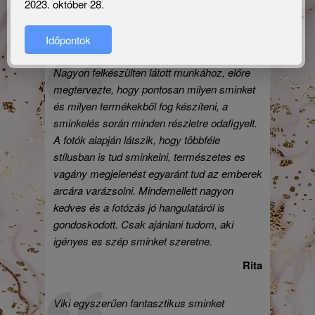
2023. október 28.
viselni!
Erika
Időpontok
Nagyon felkészülten látott munkához, előre
megtervezte, hogy pontosan milyen sminket
és milyen termékekből fog készíteni, a
sminkelés során minden részletre odafigyelt.
A fotók alapján látszik, hogy többféle
stílusban is tud sminkelni, természetes es
vagány megjelenést egyaránt tud az emberek
arcára varázsolni. Mindemellett nagyon
kedves és a fotózás jó hangulatáról is
gondoskodott. Csak ajánlani tudom, aki
igényes es szép sminket szeretne.
Rita
Viki egyszerűen fantasztikus sminket