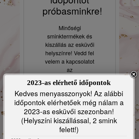
próbasminkre!
Minőségi
sminktermékek és
kiszállás az esküvői
helyszínre! Vedd fel
velem a kapcsolatot
az
info@macaronmakeup.com
2023-as elérhető időpontok
e-mail címen! Várom
Kedves menyasszonyok! Az alábbi
a jelentkezésed!
időpontok elérhetőek még nálam a
2023. június 8 - június
2023-as esküvői szezonban!
19 között
(Helyszíni kiszállással, 2 smink
szabadságon vagyok,
felett!)
csak utána tudok
válaszolni a