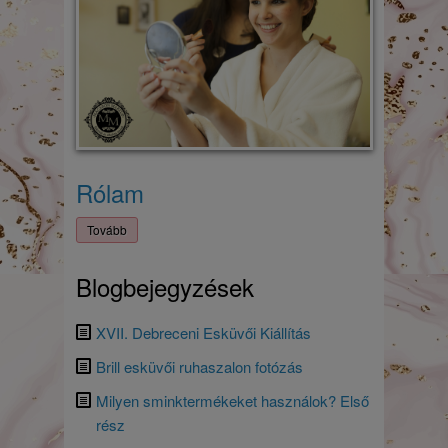
Rólam
Tovább
Blogbejegyzések
XVII. Debreceni Esküvői Kiállítás
Brill esküvői ruhaszalon fotózás
Milyen sminktermékeket használok? Első
rész